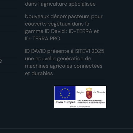
dans l’agriculture spécialisée
Nouveaux décompacteurs pour
couverts végétaux dans la
gamme ID David : ID-TERRA et
ID-TERRA PRO
ID DAVID présente à SITEVI 2025
une nouvelle génération de
é
machines agricoles connectées
et durables