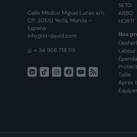
SETO
Calle Médico Miguel Lucas s/n.
ARBO
CP: 30510 Yecla, Murcia -
HORTI
España
Nos pr
info@id-david.com
Desher
WhatsApp
Labour
Épandag
Protect
LinkedIn
TikTok
Instagram
Facebook
YouTube
Flux
Taille
RSS
Apres t
Équipem