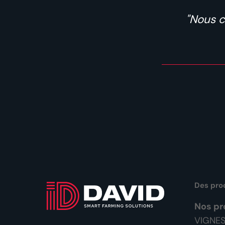
"Nous c
Des pro
Nos pr
VIGNE