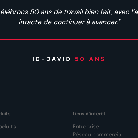
élébrons 50 ans de travail bien fait, avec l’
intacte de continuer à avancer."
ID-DAVID
50 ANS
duits
Liens d’intérêt
oduits
Entreprise
Réseau commercial
S