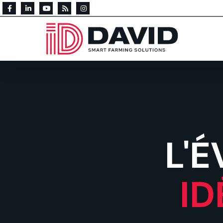
L'
ID