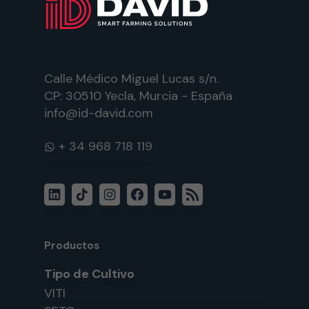
Calle Médico Miguel Lucas s/n.
CP: 30510 Yecla, Murcia - España
info@id-david.com
WhatsApp
LinkedIn
TikTok
Instagram
Facebook
YouTube
Feed
RSS
Productos
Tipo de Cultivo
VITI