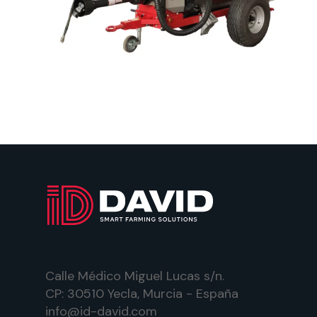
Calle Médico Miguel Lucas s/n.
CP: 30510 Yecla, Murcia - España
info@id-david.com