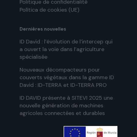
Politique de confidentialité
Política de cookies (UE)
Dernières nouvelles
ID David : l’évolution de l’intercep qui
a ouvert la voie dans l’agriculture
spécialisée
Nouveaux décompacteurs pour
couverts végétaux dans la gamme ID
David : ID-TERRA et ID-TERRA PRO
ID DAVID présente à SITEVI 2025 une
nouvelle génération de machines
agricoles connectées et durables