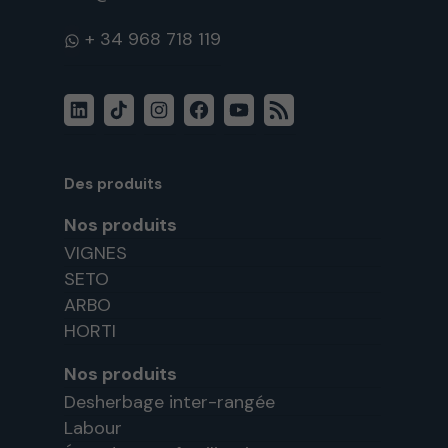
WhatsApp
LinkedIn
TikTok
Instagram
Facebook
YouTube
Flux
RSS
Des produits
Nos produits
VIGNES
SETO
ARBO
HORTI
Nos produits
Desherbage inter-rangée
Labour