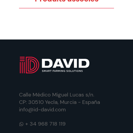
Calle Médico Miguel Lucas s/n.
CP: 30510 Yecla, Murcia - España
info@id-david.com
WhatsApp