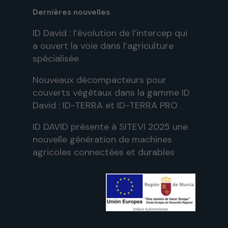
Dernières nouvelles
ID David : l’évolution de l’intercep qui
a ouvert la voie dans l’agriculture
spécialisée
Nouveaux décompacteurs pour
couverts végétaux dans la gamme ID
David : ID-TERRA et ID-TERRA PRO
ID DAVID présente à SITEVI 2025 une
nouvelle génération de machines
agricoles connectées et durables