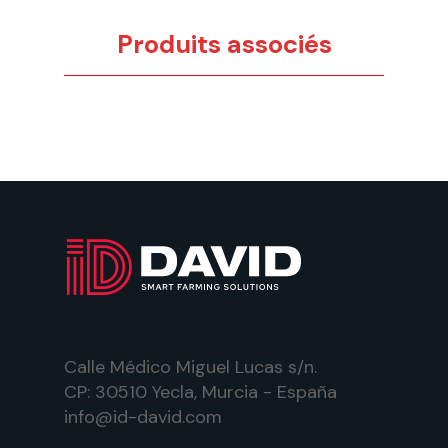
Produits associés
Calle Médico Miguel Lucas s/n.
CP: 30510 Yecla, Murcia - España
info@id-david.com