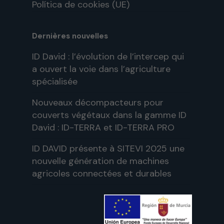
Política de cookies (UE)
Dernières nouvelles
ID David : l’évolution de l’intercep qui
a ouvert la voie dans l’agriculture
spécialisée
Nouveaux décompacteurs pour
couverts végétaux dans la gamme ID
David : ID-TERRA et ID-TERRA PRO
ID DAVID présente à SITEVI 2025 une
nouvelle génération de machines
agricoles connectées et durables