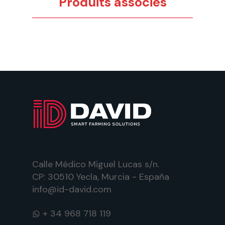
Produits associés
Calle Médico Miguel Lucas s/n.
CP: 30510 Yecla, Murcia - España
info@id-david.com
WhatsApp