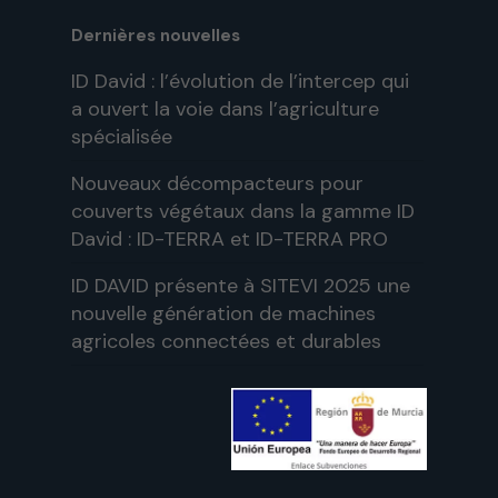
Dernières nouvelles
ID David : l’évolution de l’intercep qui
a ouvert la voie dans l’agriculture
spécialisée
Nouveaux décompacteurs pour
couverts végétaux dans la gamme ID
David : ID-TERRA et ID-TERRA PRO
ID DAVID présente à SITEVI 2025 une
nouvelle génération de machines
agricoles connectées et durables