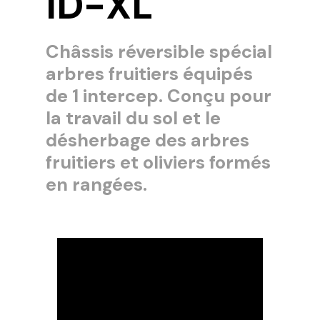
ID-XL
Châssis réversible spécial
arbres fruitiers équipés
de 1 intercep. Conçu pour
la travail du sol et le
désherbage des arbres
fruitiers et oliviers formés
en rangées.