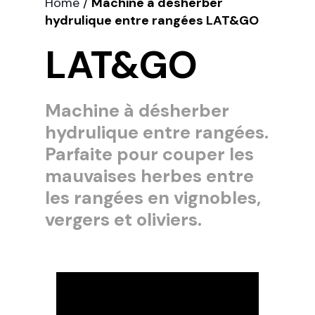
Home
/
Machine à désherber
hydrulique entre rangées LAT&GO
LAT&GO
Machine à désherber
hydrulique entre rangées.
Parfaite pour couper les
mauvaises herbes entre
les rangées en vignobles,
vergers et oliviers.