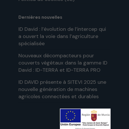
Dernières nouvelles
ID David : l’évolution de l’intercep qui
a ouvert la voie dans l’agriculture
spécialisée
Nouveaux décompacteurs pour
couverts végétaux dans la gamme ID
David : ID-TERRA et ID-TERRA PRO
ID DAVID présente à SITEVI 2025 une
nouvelle génération de machines
agricoles connectées et durables