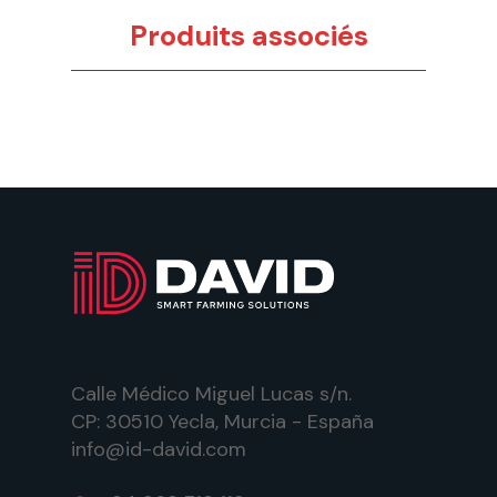
Produits associés
Calle Médico Miguel Lucas s/n.
CP: 30510 Yecla, Murcia - España
info@id-david.com
WhatsApp