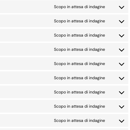
to
adobe-
Scopo in attesa di indagine
Consent
service
fonts
to
google-
Scopo in attesa di indagine
Consent
service
fonts
to
google-
Scopo in attesa di indagine
Consent
service
maps
to
dailymotio
Scopo in attesa di indagine
Consent
service
to
soundclou
Scopo in attesa di indagine
Consent
service
to
twitch
Scopo in attesa di indagine
Consent
service
to
paypal
Scopo in attesa di indagine
Consent
service
to
addthis
Scopo in attesa di indagine
Consent
service
to
sharethis
Scopo in attesa di indagine
Consent
service