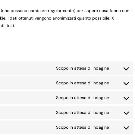
ork (che possono cambiare regolarmente) per sapere cosa fanno con i
ie. I dati ottenuti vengono anonimizzati quanto possibile. X
ti Uniti.
Scopo in attesa di indagine
Consent
to
Scopo in attesa di indagine
Consent
service
to
twitter
Scopo in attesa di indagine
Consent
service
to
google-
Scopo in attesa di indagine
Consent
service
recaptcha
to
active-
Scopo in attesa di indagine
Consent
service
campaign