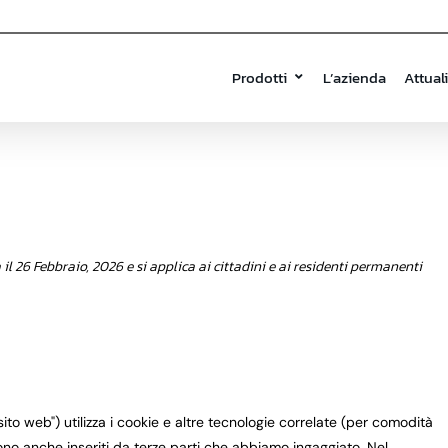
Prodotti
L’azienda
Attual
il 26 Febbraio, 2026 e si applica ai cittadini e ai residenti permanenti
l sito web") utilizza i cookie e altre tecnologie correlate (per comodità
gono anche inseriti da terze parti che abbiamo ingaggiato. Nel