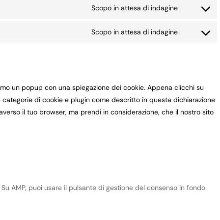
to
livechat
Scopo in attesa di indagine
Consent
service
to
hubspot
Scopo in attesa di indagine
Consent
service
to
calendly
service
varie
eremo un popup con una spiegazione dei cookie. Appena clicchi su
e categorie di cookie e plugin come descritto in questa dichiarazione
raverso il tuo browser, ma prendi in considerazione, che il nostro sito
. Su AMP, puoi usare il pulsante di gestione del consenso in fondo