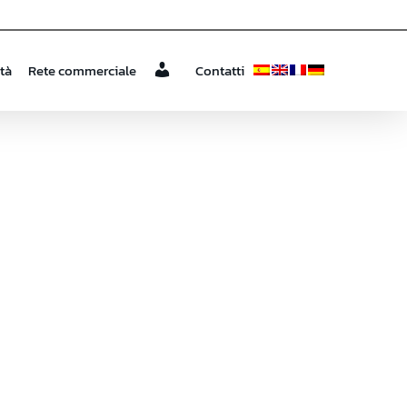
ità
Rete commerciale
Contatti
a