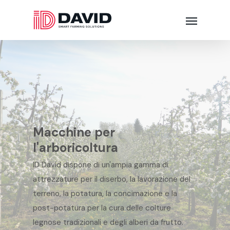
Macchine per
l'arboricoltura
ID David dispone di un'ampia gamma di
attrezzature per il diserbo, la lavorazione del
terreno, la potatura, la concimazione e la
post-potatura per la cura delle colture
legnose tradizionali e degli alberi da frutto.