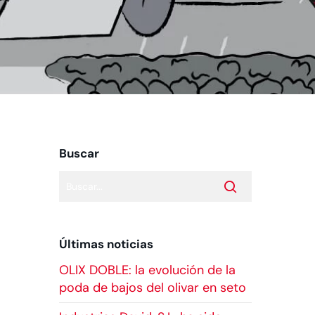
Buscar
Últimas noticias
OLIX DOBLE: la evolución de la
poda de bajos del olivar en seto