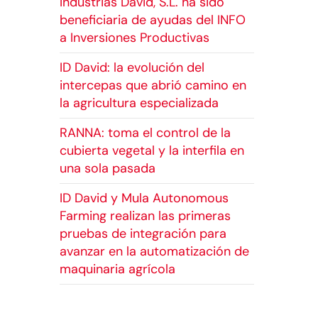
Industrias David, S.L. ha sido
beneficiaria de ayudas del INFO
ora. La
a Inversiones Productivas
ez de la
ID David: la evolución del
intercepas que abrió camino en
la agricultura especializada
ucción
pias de
RANNA: toma el control de la
érdidas
cubierta vegetal y la interfila en
una sola pasada
u
ID David y Mula Autonomous
reduce
Farming realizan las primeras
itando
pruebas de integración para
e
avanzar en la automatización de
 parte
maquinaria agrícola