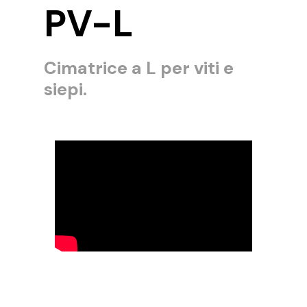
PV-L
Cimatrice a L per viti e
siepi.