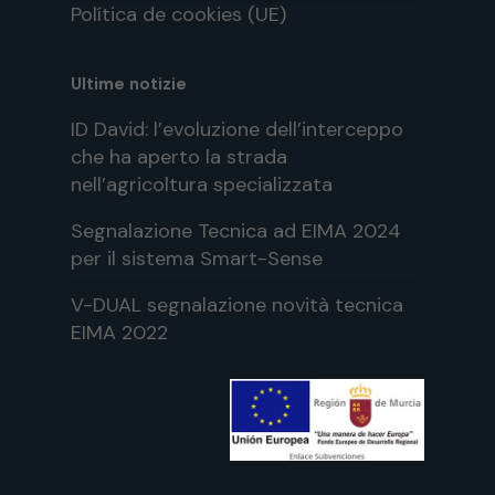
Política de cookies (UE)
Ultime notizie
ID David: l’evoluzione dell’interceppo
che ha aperto la strada
nell’agricoltura specializzata
Segnalazione Tecnica ad EIMA 2024
per il sistema Smart-Sense
V-DUAL segnalazione novità tecnica
EIMA 2022