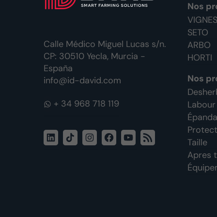
Nos pr
VIGNE
SETO
Calle Médico Miguel Lucas s/n.
ARBO
CP: 30510 Yecla, Murcia -
HORTI
España
Nos pr
info@id-david.com
Desher
WhatsApp
Labour
Épandag
Protect
LinkedIn
TikTok
Instagram
Facebook
YouTube
Flux
Taille
RSS
Apres t
Équipem