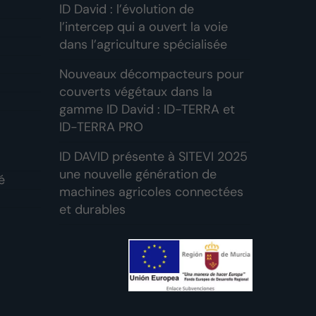
ID David : l’évolution de
l’intercep qui a ouvert la voie
dans l’agriculture spécialisée
Nouveaux décompacteurs pour
couverts végétaux dans la
gamme ID David : ID-TERRA et
ID-TERRA PRO
ID DAVID présente à SITEVI 2025
une nouvelle génération de
é
machines agricoles connectées
et durables