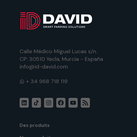
Calle Médico Miguel Lucas s/n.
CP: 30510 Yecla, Murcia - España
info@id-david.com
WhatsApp
LinkedIn
TikTok
Instagram
Facebook
YouTube
Flux
RSS
Des produits