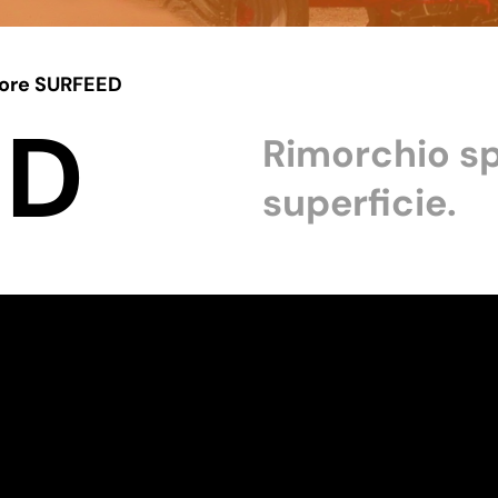
atore SURFEED
ED
Rimorchio s
superficie.