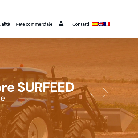
ualità
Rete commerciale
Contatti
a
tore SURFEED
ie