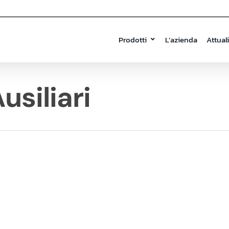
Prodotti
L’azienda
Attual
usiliari