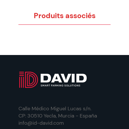
Produits associés
Calle Médico Miguel Lucas s/n.
CP: 30510 Yecla, Murcia - España
info@id-david.com