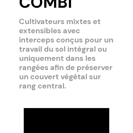
COMBI
Cultivateurs mixtes et
extensibles avec
interceps conçus pour un
travail du sol intégral ou
uniquement dans les
rangées afin de préserver
un couvert végétal sur
rang central.