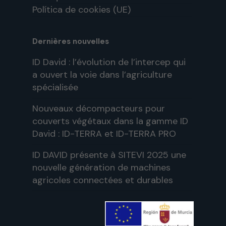
Política de cookies (UE)
Dernières nouvelles
ID David : l’évolution de l’intercep qui
a ouvert la voie dans l’agriculture
spécialisée
Nouveaux décompacteurs pour
couverts végétaux dans la gamme ID
David : ID-TERRA et ID-TERRA PRO
ID DAVID présente à SITEVI 2025 une
nouvelle génération de machines
agricoles connectées et durables