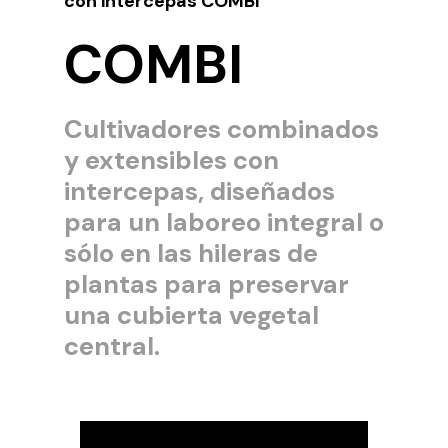
con intercepas COMBI
COMBI
Cultivadores combinados
y extensibles con
intercepas, diseñados
para un laboreo integral o
sólo en las hileras de
plantas para preservar
una cubierta vegetal
central.