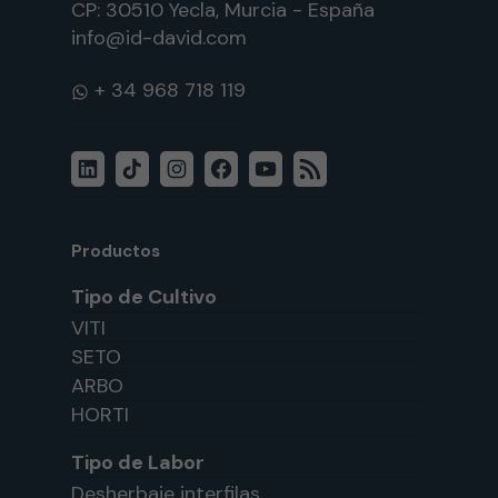
CP: 30510 Yecla, Murcia - España
info@id-david.com
WhatsApp
LinkedIn
TikTok
Instagram
Facebook
YouTube
Feed
RSS
Productos
Tipo de Cultivo
VITI
SETO
ARBO
HORTI
Tipo de Labor
Desherbaje interfilas