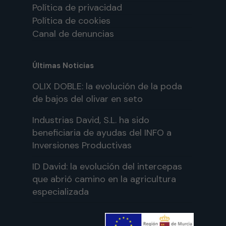
Política de privacidad
Política de cookies
Canal de denuncias
Últimas Noticias
OLIX DOBLE: la evolución de la poda
de bajos del olivar en seto
Industrias David, S.L. ha sido
beneficiaria de ayudas del INFO a
Inversiones Productivas
ID David: la evolución del intercepas
que abrió camino en la agricultura
especializada