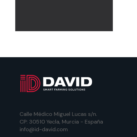
Calle Médico Miguel Lucas s/n.
CP: 30510 Yecla, Murcia - España
info@id-david.com