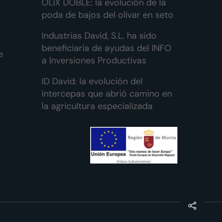
OLIX DOBLE: la evolución de la
poda de bajos del olivar en seto
Industrias David, S.L. ha sido
beneficiaria de ayudas del INFO
e
a Inversiones Productivas
ID David: la evolución del
intercepas que abrió camino en
la agricultura especializada