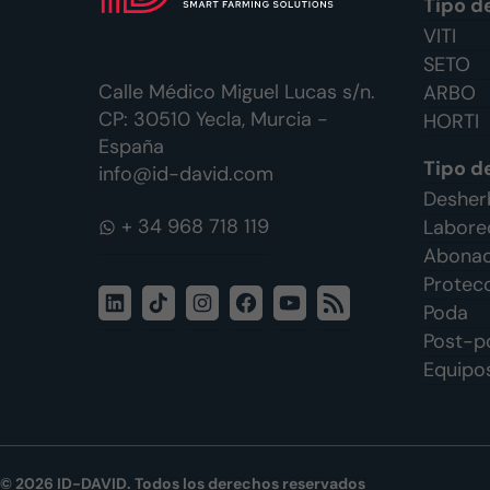
Tipo d
VITI
SETO
Calle Médico Miguel Lucas s/n.
ARBO
CP: 30510 Yecla, Murcia -
HORTI
España
Tipo d
info@id-david.com
Desherb
WhatsApp
Labore
Abonado
Protecc
LinkedIn
TikTok
Instagram
Facebook
YouTube
Feed
Poda
RSS
Post-p
Equipos
© 2026 ID-DAVID. Todos los derechos reservados