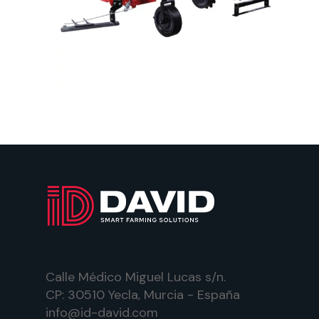
Calle Médico Miguel Lucas s/n.
CP: 30510 Yecla, Murcia - España
info@id-david.com