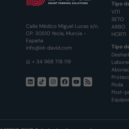
Tipo d
VITI
SETO
Calle Médico Miguel Lucas s/n.
ARBO
CP: 30510 Yecla, Murcia -
HORTI
España
Tipo d
info@id-david.com
Desherb
WhatsApp
Labore
Abonado
Protecc
LinkedIn
TikTok
Instagram
Facebook
YouTube
Feed
Poda
RSS
Post-p
Equipos