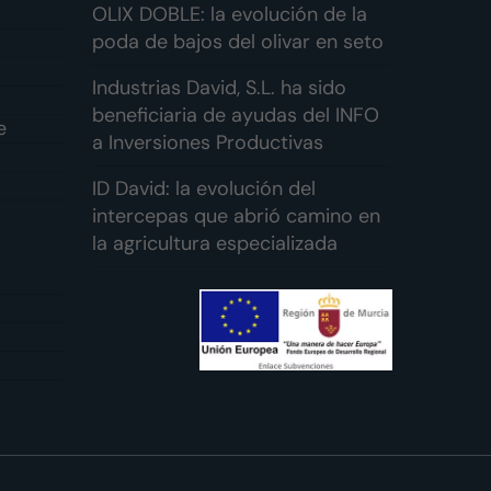
OLIX DOBLE: la evolución de la
poda de bajos del olivar en seto
Industrias David, S.L. ha sido
beneficiaria de ayudas del INFO
e
a Inversiones Productivas
ID David: la evolución del
intercepas que abrió camino en
la agricultura especializada