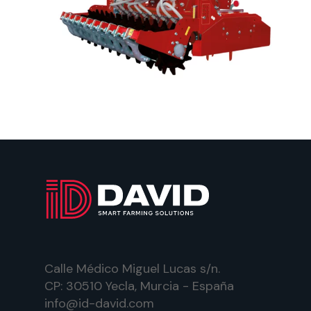
Calle Médico Miguel Lucas s/n.
CP: 30510 Yecla, Murcia - España
info@id-david.com