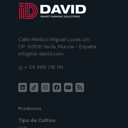
Calle Médico Miguel Lucas s/n.
CP: 30510 Yecla, Murcia - España
info@id-david.com
WhatsApp
LinkedIn
TikTok
Instagram
Facebook
YouTube
Feed
RSS
Productos
Tipo de Cultivo